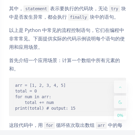
其中，
表示要执行的代码块，无论
块
statement
try
中是否发生异常，都会执行
块中的语句。
finally
以上是 Python 中常见的流程控制语句，它们在编程中
非常常见。下面提供实际的代码示例说明每个语句的使
Dark Mode
用和应用场景。
Sans Serif
Serif
首先介绍一个应用场景：计算一个数组中所有元素的
和。
Small
Large
arr = [1, 2, 3, 4, 5]

Disab
Suns
Brigh
Greys
total = 0

led
et
tless
cale
for num in arr:

    total += num

0%
这段代码中，用
循环依次取出数组
中的每
for
arr
个元素，把元素累加到变量
中，最后输出
total