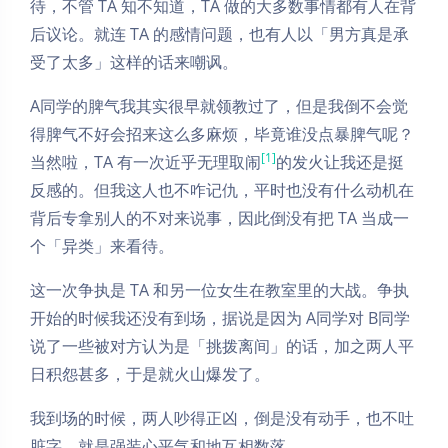
待，不管 TA 知不知道，TA 做的大多数事情都有人在背
后议论。就连 TA 的感情问题，也有人以「男方真是承
受了太多」这样的话来嘲讽。
A同学的脾气我其实很早就领教过了，但是我倒不会觉
得脾气不好会招来这么多麻烦，毕竟谁没点暴脾气呢？
[1]
当然啦，TA 有一次近乎无理取闹
的发火让我还是挺
反感的。但我这人也不咋记仇，平时也没有什么动机在
背后专拿别人的不对来说事，因此倒没有把 TA 当成一
个「异类」来看待。
这一次争执是 TA 和另一位女生在教室里的大战。争执
开始的时候我还没有到场，据说是因为 A同学对 B同学
说了一些被对方认为是「挑拨离间」的话，加之两人平
日积怨甚多，于是就火山爆发了。
我到场的时候，两人吵得正凶，倒是没有动手，也不吐
脏字，就是强装心平气和地互相数落。