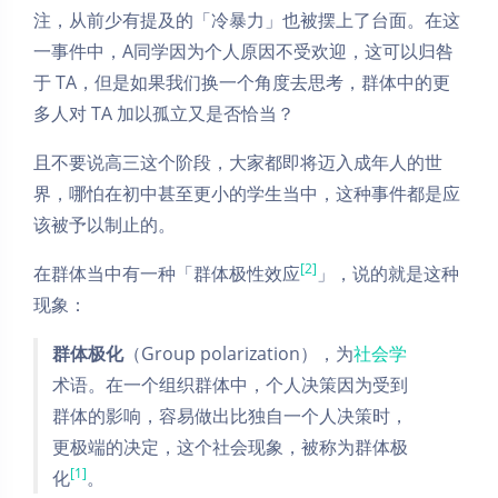
注，从前少有提及的「冷暴力」也被摆上了台面。在这
一事件中，A同学因为个人原因不受欢迎，这可以归咎
于 TA，但是如果我们换一个角度去思考，群体中的更
多人对 TA 加以孤立又是否恰当？
且不要说高三这个阶段，大家都即将迈入成年人的世
界，哪怕在初中甚至更小的学生当中，这种事件都是应
该被予以制止的。
[2]
在群体当中有一种「群体极性效应
」，说的就是这种
现象：
群体极化
（Group polarization），为
社会学
术语。在一个组织群体中，个人决策因为受到
群体的影响，容易做出比独自一个人决策时，
更极端的决定，这个社会现象，被称为群体极
[1]
化
。