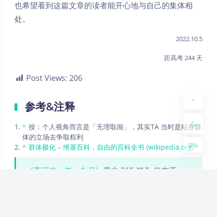
也希望看到这篇文章的读者能开心地与自己的集体相
处。
Dark Mode
2022.10.5
Sans Serif
Serif
距高考 244 天
Small
Large
Post Views:
206
Disab
Suns
Brigh
Greys
参考&注释
led
et
tless
cale
^
按：个人视角而言是「无理取闹」，其实TA 当时是站在群
体的立场去争取权利
0%
^
群体极化 – 维基百科，自由的百科全书 (wikipedia.org)
《高三这一年：九月》
是由 别为馒头 发布于
上的文章。如文中出现错误或侵犯了您
的权益，请于评论区指正或发送邮件到
admin@ygxz.in
。