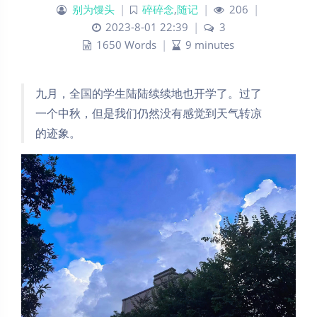
别为馒头
|
碎碎念
,
随记
|
206
|
2023-8-01 22:39
|
3
1650 Words
|
9 minutes
九月，全国的学生陆陆续续地也开学了。过了
一个中秋，但是我们仍然没有感觉到天气转凉
的迹象。