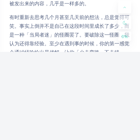
被发出来的内容，几乎是一样多的。
Disab
Suns
Brigh
Greys
led
et
tless
cale
有时重新去思考几个月甚至几天前的想法，总是觉得可
笑。事实上倒并不是自己在这段时间里成长了多少，而
是一种「当局者迷」的怪圈罢了。要破除这一怪圈，我
0%
认为还得靠经验。至少在遇到事的时候，你的第一感觉
会通过经验给出最优解。让你「少走弯路，不走错
路」。困于题海中的学生们大概对这一点更有感触，毕
竟很多时候要解出一道题，靠的是一种叫「题感」的虚
无缥缈之物，而这「题感」，无非就是经验吧。
2022.8.25
Post Views:
131
《高三这一年：八月》
是由 别为馒头 发布于
上的文章。如文中出现错误或侵犯了您