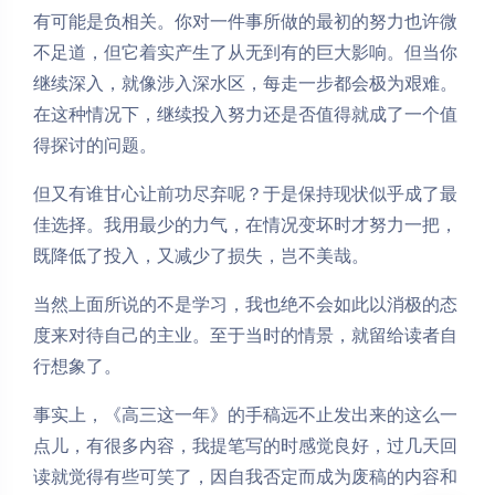
有可能是负相关。你对一件事所做的最初的努力也许微
不足道，但它着实产生了从无到有的巨大影响。但当你
继续深入，就像涉入深水区，每走一步都会极为艰难。
在这种情况下，继续投入努力还是否值得就成了一个值
得探讨的问题。
但又有谁甘心让前功尽弃呢？于是保持现状似乎成了最
佳选择。我用最少的力气，在情况变坏时才努力一把，
既降低了投入，又减少了损失，岂不美哉。
当然上面所说的不是学习，我也绝不会如此以消极的态
度来对待自己的主业。至于当时的情景，就留给读者自
Dark Mode
行想象了。
事实上，《高三这一年》的手稿远不止发出来的这么一
Sans Serif
Serif
点儿，有很多内容，我提笔写的时感觉良好，过几天回
Small
Large
读就觉得有些可笑了，因自我否定而成为废稿的内容和