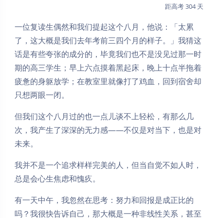
距高考 304 天
一位复读生偶然和我们提起这个八月，他说：「太累
了，这大概是我们去年考前三四个月的样子。」我猜这
话是有些夸张的成分的，毕竟我们也不是没见过那一时
期的高三学生；早上六点摸着黑起床，晚上十点半拖着
疲惫的身躯放学；在教室里就像打了鸡血，回到宿舍却
只想两眼一闭。
但我们这个八月过的也一点儿谈不上轻松，有那么几
次，我产生了深深的无力感——不仅是对当下，也是对
未来。
我并不是一个追求样样完美的人，但当自觉不如人时，
总是会心生焦虑和愧疚。
有一天中午，我忽然在思考：努力和回报是成正比的
吗？我很快告诉自己，那大概是一种非线性关系，甚至