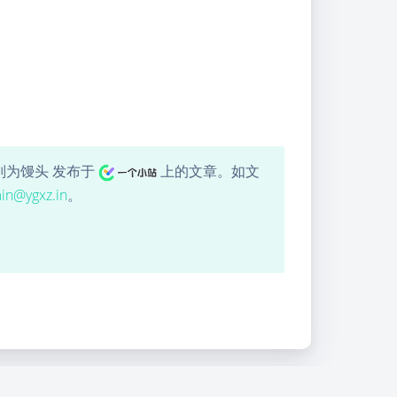
Dark Mode
Sans Serif
Serif
Small
Large
别为馒头 发布于
上的文章。如文
in@ygxz.in
。
Disab
Suns
Brigh
Greys
led
et
tless
cale