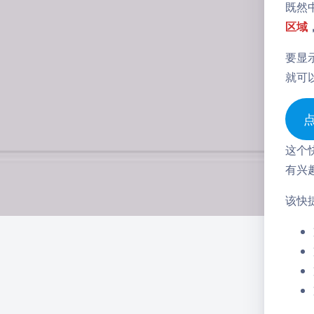
既然
区域
要显
就可
点
这个
有兴
该快