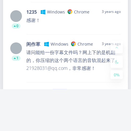
Dark Mode
1235
Windows
Chrome
3 years ago
感谢！
Sans Serif
Serif
0
Small
Large
闲作草
Windows
Chrome
3 years ago
Disab
Suns
Brigh
Greys
请问能给一份字幕文件吗？网上下的是机翻
led
et
tless
cale
1
的，你压缩的这个两个语言的音轨混起来了。
21928031@qq.com，非常感谢！
0%
别为馒头
闲作草
3 years ago
OWNER
iPhone
Safari
0
您好 原文有讲到字幕文件是在字幕库的，并
非我的个人作品
您可以前往下面的链接下载：