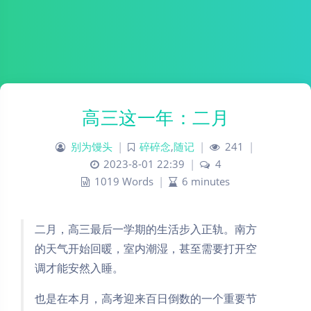
高三这一年：二月
别为馒头
|
碎碎念
,
随记
|
241
|
2023-8-01 22:39
|
4
1019 Words
|
6 minutes
二月，高三最后一学期的生活步入正轨。南方
的天气开始回暖，室内潮湿，甚至需要打开空
调才能安然入睡。
也是在本月，高考迎来百日倒数的一个重要节