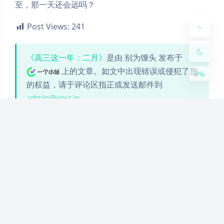
Small
Large
至，那一天还会远吗？
Disab
Suns
Brigh
Greys
Post Views:
241
led
et
tless
cale
《高三这一年：二月》
是由 别为馒头 发布于
上的文章。如文中出现错误或侵犯了您
0%
的权益，请于评论区指正或发送邮件到
admin@ygxz.in
。
一个小站
by
别为馒头
is licensed under
CC BY 4.0
原创
高三这一年