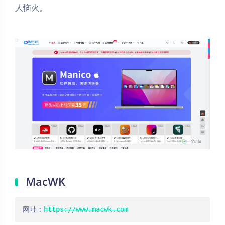
人恼火。
MacWK
网址：
https://www.macwk.com