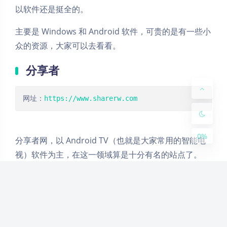
以软件还是挺全的。
Dark Mode
主要是 Windows 和 Android 软件，可贵的是有一些小
Sans Serif
Serif
众的资源，大家可以去看看。
Small
Large
分享者
Disab
Suns
Brigh
Greys
led
et
tless
cale
网址：
https://www.sharerw.com
0%
分享者网，以 Android TV（也就是大家常用的智能电
视）软件为主，在这一领域算是十分有名的站点了。
分享者网提供的智能电视软件包括直播和点播两个电视
专属的场景。直播软件中又有境内电视和境外电视之
分。对于点播软件，则是各路影视站的资源聚合地，上
面非常多的点播软件，其实就是内置了一些热门的在线