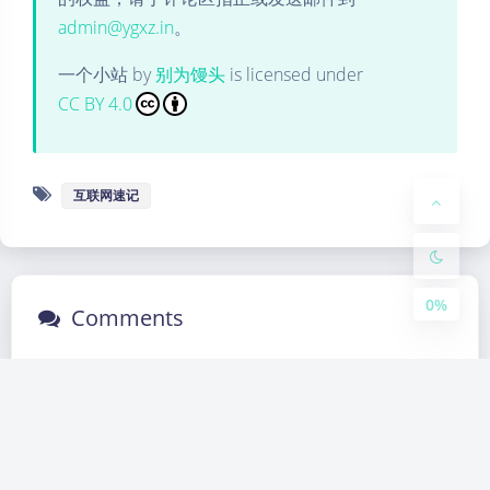
admin@ygxz.in
。
Dark Mode
一个小站
by
别为馒头
is licensed under
CC BY 4.0
Sans Serif
Serif
Small
Large
互联网速记
Disab
Suns
Brigh
Greys
led
et
tless
cale
0%
Comments
fujian
Macintosh
Chrome
2 years ago
我就说最近老是提交不了，看请求 显示都是
0
401