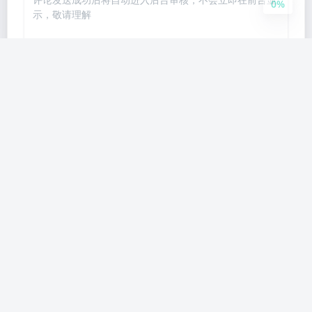
0%
Markdown
Private Comment
SEND
Email Notification
|´・ω・)ノ
ヾ(≧∇≦*)ゝ
(☆ω☆)
（╯‵□′）╯︵┴─┴
￣﹃￣
(/ω＼)
Previous
Next