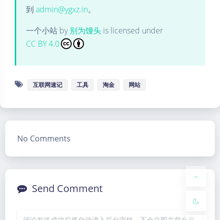
到
admin@ygxz.in
。
一个小站
by
别为馒头
is licensed under
CC BY 4.0
互联网速记
工具
淘金
网站
Dark Mode
Sans Serif
Serif
No Comments
Small
Large
Disab
Suns
Brigh
Greys
led
et
tless
cale
Send Comment