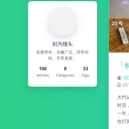
别为馒头
在校学生，兴趣广泛。经常咕
咕，不常更新。
「
106
8
33
Articles
Categories
Tags
别
25
大约
时后
一年
也打