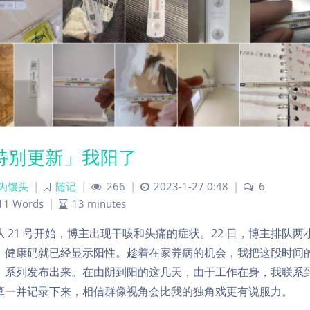
特别更新」我阳了
为馒头
|
随记
|
266
|
2023-1-27 0:48
|
6
11 Words
|
13 minutes
从 21 号开始，博主出现干咳和头痛的症状。22 日，博主排队两
，健康码就已经显示阳性。趁着在家养病的机会，我把这段时间
」系列发布出来。在由阴到阳的这几天，由于工作在身，我联系到
算一并记录下来，相信群像视角会比我的独角戏更有说服力。