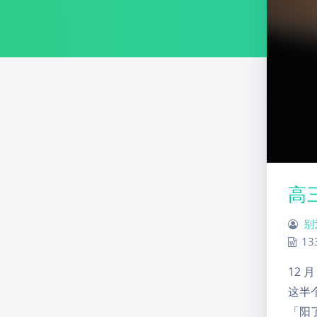
高
别
13
12
这半
「阳