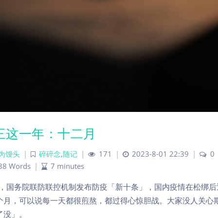
三这一年：十二月
为馒头
|
碎碎念
,
随记
|
171
|
2023-8-01 22:39
|
0
38 Words
|
7 minutes
 月，国务院联防联控机制发布防疫「新十条」，国内疫情在松绑
个月，可以说每一天都很煎熬，都过得心惊胆战。大家没人关心
了没」。