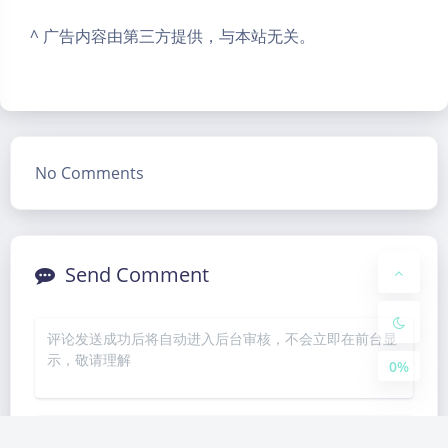
^ 广告内容由第三方提供，与本站无关。
Dark Mode
No Comments
Sans Serif
Serif
Small
Large
Disab
Suns
Brigh
Greys
Send Comment
led
et
tless
cale
0%