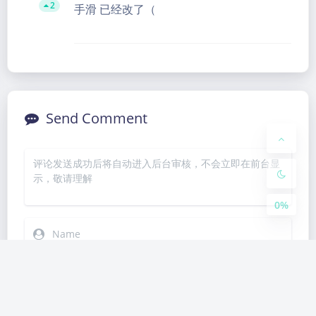
2
手滑 已经改了（
Dark Mode
Sans Serif
Serif
Send Comment
Small
Large
Disab
Suns
Brigh
Greys
led
et
tless
cale
0%