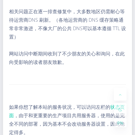
相关问题正在逐一排查修复中，大多数地区仍需耐心等
待运营商DNS 刷新。（各地运营商的 DNS 缓存策略通
常非常激进，不像大厂的公共 DNS可以基本遵循 TTL 设
置）
Dark Mode
网站访问中断期间收到了不少朋友的关心和询问，在此
向受影响的读者朋友致歉。
Sans Serif
Serif
Small
Large
Disab
Suns
Brigh
Greys
led
et
tless
cale
如果你想了解本站的服务状况，可以访问左栏的
状态页
面
，由于和更重要的生产项目共用服务器，使用的是完
0%
全不同的部署，因为基本不会改动服务器设置，因此稳
定得多。