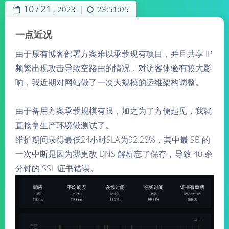
10
21
/
,
2023
23:51:05
|
一点近况
由于原有博客部署方案难以承载现有项目，并且共享 IP
频繁出现攻击导致空路由的情况，对访客体验有较大影
响，我近期对网站做了一次大规模的运维架构调整。
由于备用方案承载规模有限，加之为了方便起见，我就
直接拿生产环境做测试了。
维护期间录得最低24小时SLA为92.28%，其中最 SB 的
一次中断是因为我更改 DNS 解析忘了保存，导致 40 余
分钟的 SSL 证书错误。