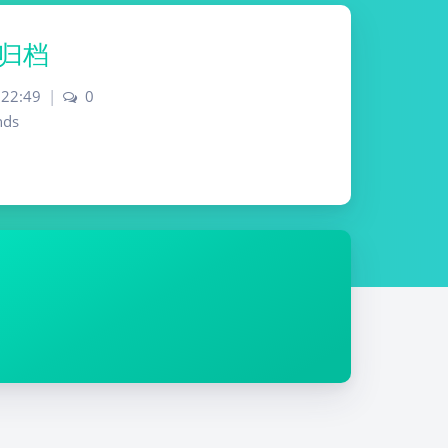
章归档
 22:49
|
0
nds
Dark Mode
Sans Serif
Serif
Small
Large
Disab
Suns
Brigh
Greys
led
et
tless
cale